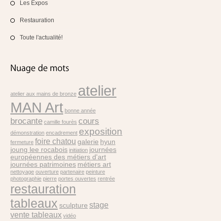
Les Expos
Restauration
Toute l'actualité!
atelier
atelier aux mains de bronze
MAN Art
bonne année
brocante
cours
camille fourès
exposition
démonstration
encadrement
foire chatou
galerie
hyun
fermeture
joung lee rocabois
journées
initiation
européennes des métiers d'art
journées patrimoines
métiers art
nettoyage
ouverture
partenaire
peinture
photographie
pierre
portes ouvertes
rentrée
restauration
tableaux
stage
sculpture
vente tableaux
vidéo