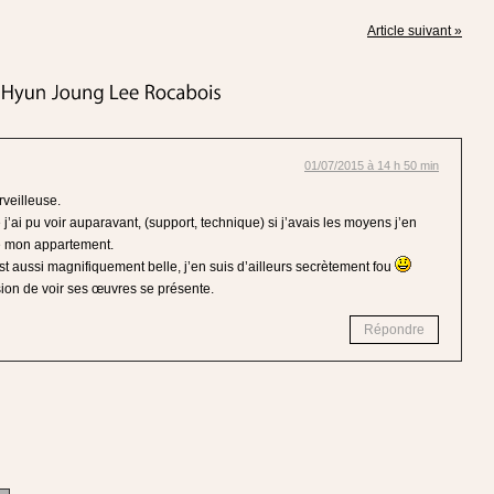
Article suivant »
01/07/2015 à 14 h 50 min
veilleuse.
j’ai pu voir auparavant, (support, technique) si j’avais les moyens j’en
e mon appartement.
t aussi magnifiquement belle, j’en suis d’ailleurs secrètement fou
sion de voir ses œuvres se présente.
Répondre