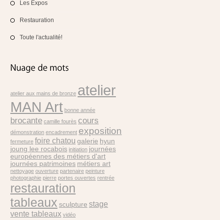
Les Expos
Restauration
Toute l'actualité!
atelier
atelier aux mains de bronze
MAN Art
bonne année
brocante
cours
camille fourès
exposition
démonstration
encadrement
foire chatou
galerie
hyun
fermeture
joung lee rocabois
journées
initiation
européennes des métiers d'art
journées patrimoines
métiers art
nettoyage
ouverture
partenaire
peinture
photographie
pierre
portes ouvertes
rentrée
restauration
tableaux
stage
sculpture
vente tableaux
vidéo