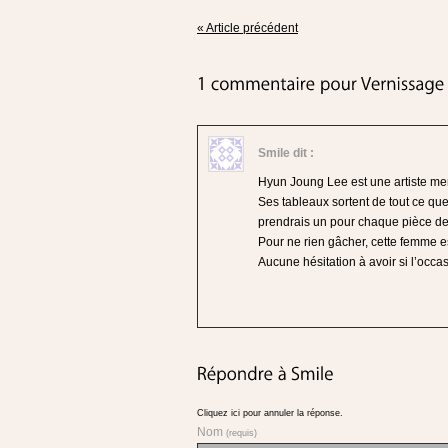
« Article précédent
Smile
dit :
Hyun Joung Lee est une artiste mer
Ses tableaux sortent de tout ce que 
prendrais un pour chaque pièce d
Pour ne rien gâcher, cette femme es
Aucune hésitation à avoir si l’occa
Cliquez ici pour annuler la réponse.
Nom
(requis)