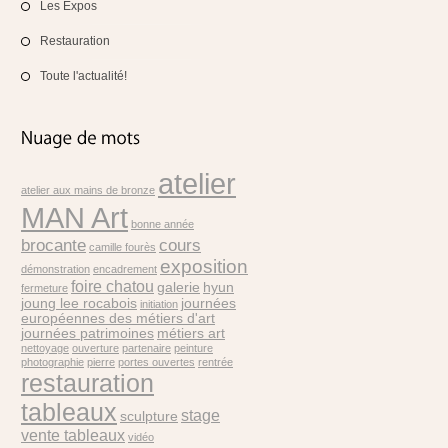
Les Expos
Restauration
Toute l'actualité!
atelier
atelier aux mains de bronze
MAN Art
bonne année
brocante
cours
camille fourès
exposition
démonstration
encadrement
foire chatou
galerie
hyun
fermeture
joung lee rocabois
journées
initiation
européennes des métiers d'art
journées patrimoines
métiers art
nettoyage
ouverture
partenaire
peinture
photographie
pierre
portes ouvertes
rentrée
restauration
tableaux
stage
sculpture
vente tableaux
vidéo